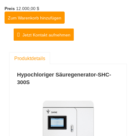
Sekunden nach dem Start der Maschine
Preis
12.000,00 $
hergestellt werden.
Zum Warenkorb hinzufügen
Modell: SHC-300S
Jetzt Kontakt aufnehmen
Maschinengröße: 600 * 600 * 1200mm
Wasserproduktion: 2-5L / min
Konzentration PPM: 3-500ppm
Produktdetails
PH-Konzentration: 5,0-6,5
Hypochloriger Säuregenerator-SHC-
300S