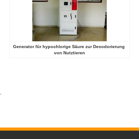
Generator für hypochlorige Säure zur Desodorierung 
von Nutztieren
-