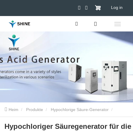
Log in
Heim
Produkte
Hypochlorige Säure-Generator
Nahrungsmittel Hypochloriger Generator
Hypochloriger
Hypochloriger Säuregenerator für die