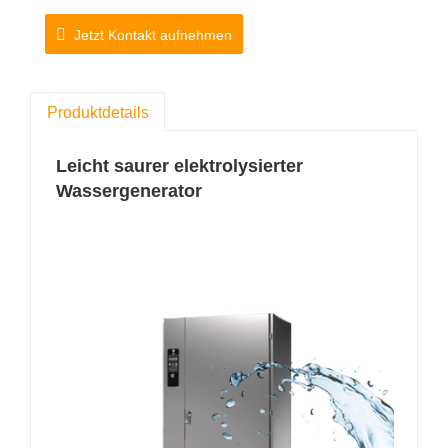
Starten der Maschine schnell und effizient
Jetzt Kontakt aufnehmen
hergestellt werden.
Modell: SHC
Produktdetails
Wasserproduktion: 30L-1000L / Stunde
Konzentration PPM: 3ppm-500ppm
Leicht saurer elektrolysierter
Wassergenerator
PH-Konzentration: 2,0-6,5
RIP: >800mv