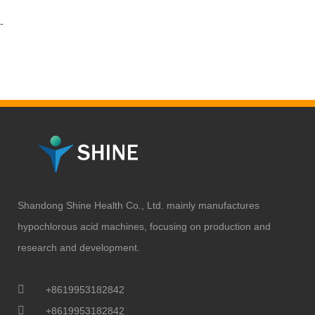
-
Shandong Shine Health Co., Ltd. mainly manufactures
hypochlorous acid machines, focusing on production and
research and development.
+8619953182842
+8619953182842