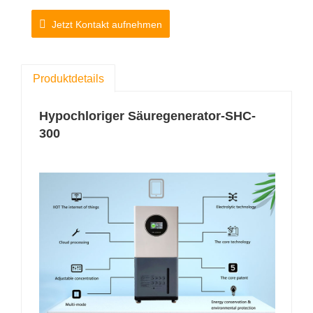
Sekunden nach dem Start der Maschine
Jetzt Kontakt aufnehmen
hergestellt werden.
Modell: SHC-300
Produktdetails
Maschinengröße: 390 * 340 * 910mm
Wasserproduktion: 300L / Stunde
Hypochloriger Säuregenerator-SHC-
300
Konzentration PPM: 3-500ppm
PH-Konzentration: 5,0-6,5
RIP:
>800mv