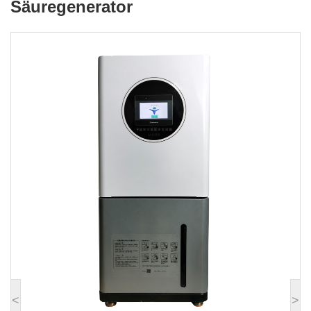
Säuregenerator
Hypochloriger Säuregenerator
<
>