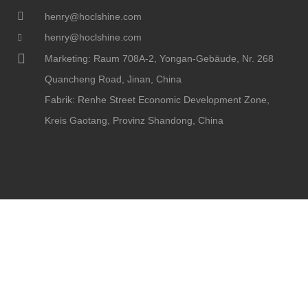
henry@hoclshine.com
henry@hoclshine.com
Marketing: Raum 708A-2, Yongan-Gebäude, Nr. 268
Quancheng Road, Jinan, China
Fabrik: Renhe Street Economic Development Zone,
Kreis Gaotang, Provinz Shandong, China