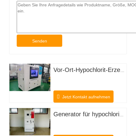
Senden
Vor-Ort-Hypochlorit-Erzeugungssystem
Jetzt Kontakt aufnehmen
Generator für hypochlorige Säure zur Desodorierung von Nutztieren