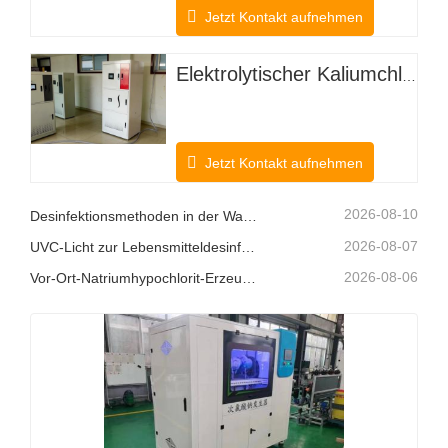
Jetzt Kontakt aufnehmen
Elektrolytischer Kaliumchlorid-Hypochlorsäuregenerator für landwirtschaftliche Anpflanzungen
Jetzt Kontakt aufnehmen
2026-08-10
Desinfektionsmethoden in der Wasseraufbereitung
2026-08-07
UVC-Licht zur Lebensmitteldesinfektion
2026-08-06
Vor-Ort-Natriumhypochlorit-Erzeugungssysteme: Eine intelligentere Chlorlösung