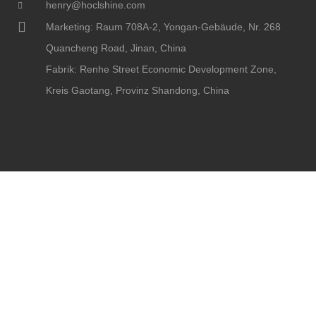
henry@hoclshine.com
Marketing: Raum 708A-2, Yongan-Gebäude, Nr. 268
Quancheng Road, Jinan, China
Fabrik: Renhe Street Economic Development Zone,
Kreis Gaotang, Provinz Shandong, China