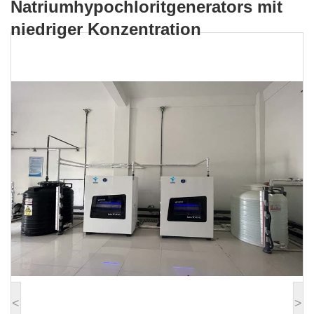
Natriumhypochloritgenerators mit
Konzentration
niedriger Konzentration
<
>