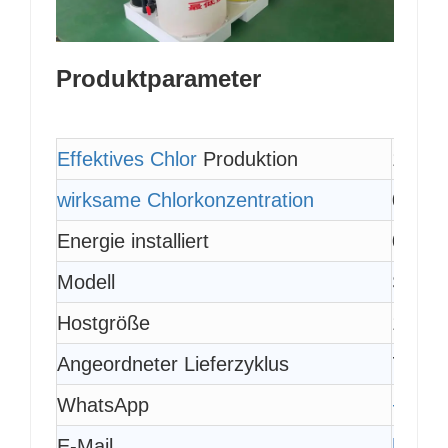
Produktparameter
Effektives Chlor
 Produktion
100 g
wirksame Chlorkonzentration
0,4% 
Energie installiert
0,6 k
Modell
SHC-
Hostgröße
1850*
Angeordneter Lieferzyklus
7-25 
WhatsApp
+86 1
E-Mail
henry