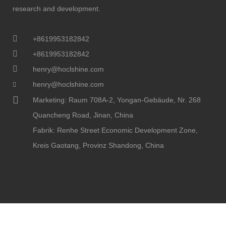
research and development.
+8619953182842
+8619953182842
henry@hoclshine.com
henry@hoclshine.com
Marketing: Raum 708A-2, Yongan-Gebäude, Nr. 268
Quancheng Road, Jinan, China
Fabrik: Renhe Street Economic Development Zone,
Kreis Gaotang, Provinz Shandong, China